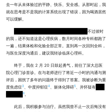
去一年从未体验过的平静、快乐、安全感。从那时起，我
就在思考是不是我的计算系统出现了错误，因为喝酒居然
可以缓解。
惊恐发作、头晕、鼻炎、头疼那是常态。
不过彼时
的我，还不知道这是心理疾病，数月时间各种专科都跑了
一遍，结果体检和化验全部正常。直到再一次回到全科，
与医生深度沟通后，建议我转诊临床心理科。
终于，我在 2 月 20 日鼓起勇气，前往了深大总医
院心理门诊首诊。在与老师进行了将近一小时的沟通与测
评后，困扰了多年的问题终于得到了答案。我被诊断为重
3
4
5
度焦虑症
、中度抑郁症
、躯体化障碍
、并怀疑有
双相
6
情感障碍
。
此后，我积极参与治疗。虽然我曾不止一次后悔没有