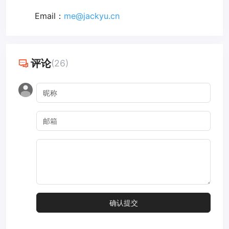
Email：
me@jackyu.cn
评论
(26)