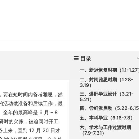
目录
一、新冠恢复时期（1.1-1.27
二、封闭雅思时期（1.28-
3.19）
三、爆肝毕业设计（3.21-
，要在短时间内备考雅思，然
5.21）
派的活动做准备和后续工作，最
四、尝鲜派启动（5.22-6.1
年的最高峰是 6 月 – 8
五、本科毕业（6.16-7.8）
考研时的欠账，被迫同时开工
六、学术与工作过渡时期
来，直到 12 月 20 日才
（7.9-7.31）