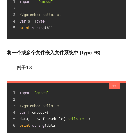
import
 _ 
"embed"
//go:embed hello.txt
var
 b []
byte
print
(
string
(b))
将一个或多个文件嵌入文件系统中 (type FS)
例子1.3
import
"embed"
//go:embed hello.txt
var
 f embed.FS
data, _ := f.ReadFile(
"hello.txt"
)
print
(
string
(data))