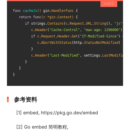
func
cacheJs
()
 gin.
HandlerFunc
 {
return
func
(
c
 *gin.Context)
 {
if
 strings.
Contains
(
c
.
Request
.
URL
.
String
(), 
"js"
) {
c
.
Header
(
"Cache-Control"
, 
"max-age: 1296000"
)
if
c
.
Request
.
Header
.
Get
(
"If-Modified-Since"
) == 
c
.
AbortWithStatus
(http.
StatusNotModified
)
         }
c
.
Header
(
"Last-Modified"
, settings.
LastModified
)
      }
   }
}
参考资料
[1] embed, https://pkg.go.dev/embed
[2] Go embed 简明教程,