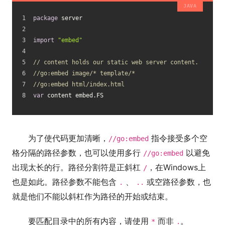
package
 server
import
"embed"
// content holds our static web server content.
//go:embed image/* template/*
//go:embed html/index.html
var
 content embed.FS
为了使代码更加清晰，
指令接受多个空
//go:embed
格分隔的路径参数，也可以使用多行
以避免
//go:embed
出现太长的行。路径分割符是正斜杠
，在Windows上
/
也是如此。路径参数不能包含
、
或空路径参数，也
.
..
就是他们不能以斜杠作为路径的开始或结束。
要匹配目录中的所有内容，请使用
而非
。
*
.