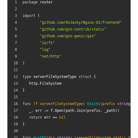
package
 router
import
 (
"github.com/0xJacky/Nginx-UI/frontend"
"github.com/gin-contrib/static"
"github.com/gin-gonic/gin"
"io/fs"
"log"
"net/http"
)
type
 serverFileSystemType 
struct
 {
   http.FileSystem
}
func
(f serverFileSystemType)
Exists
(prefix 
string
, _
   _, err := f.Open(path.Join(prefix, _path))
return
 err == 
nil
}
func
mustFS
(dir 
string
)
(serverFileSystem static.Serv