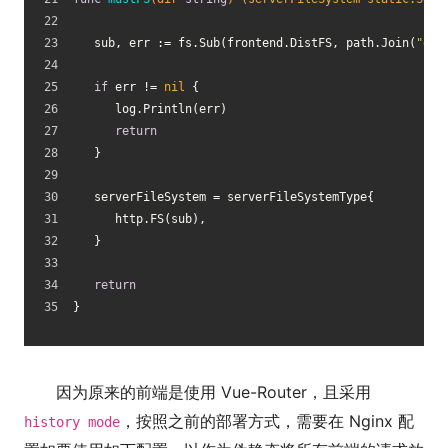
   sub, err := fs.Sub(frontend.DistFS, path.Join(
"dis
if
 err != 
nil
 {
      log.Println(err)
return
   }
   serverFileSystem = serverFileSystemType{
      http.FS(sub),
   }
return
}
因为原来的前端是使用 Vue-Router，且采用
，按照之前的部署方式，需要在 Nginx 配
history mode