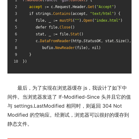
r
.NoRoute
(
func
(
c
 *
gin
.Context
) {
accept 
:= c.Request.Header.
Get
(
"Accept"
)
   if strings.
Contains
(accept, 
"text/html"
) {
      file, _ := 
mustFS
(
""
).
Open
(
"index.html"
)
      defer file.
Close
()
      stat, _ := file.
Stat
()
      c.
DataFromReader
(http.
StatusOK
, stat.Size(), 
"t
         bufio.
NewReader
(file), nil)
   }
})
最后，为了实现在浏览器缓存 js，我设计了如下中
间件。当浏览器发送了 If-Modified-Since 头并且它的值
与 settings.LastModified 相同时，则返回 304 Not
Modified 的空响应。经测试，浏览器可以很好的缓存到
静态文件。