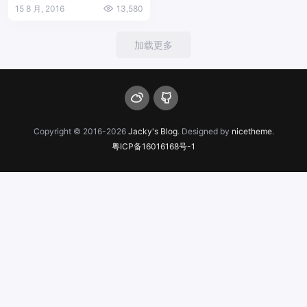
Camp 的问题
15 8 月, 2016
13,580
加载更多
Copyright © 2016-2026
Jacky's Blog
. Designed by
nicetheme
.
粤ICP备16016168号-1