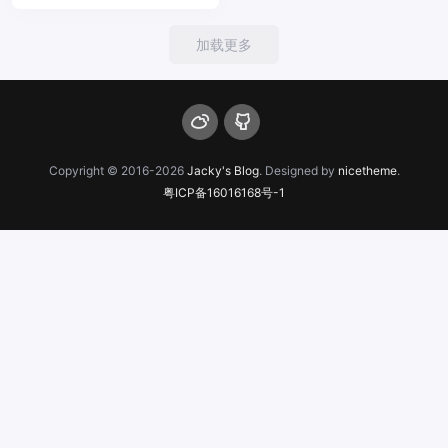
加载更多
Copyright © 2016-2026
Jacky's Blog
. Designed by
nicetheme
.
粤ICP备16016168号-1