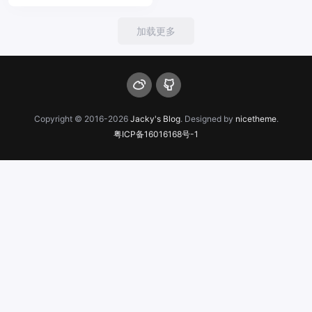
加载更多
Copyright © 2016-2026
Jacky's Blog
. Designed by
nicetheme
.
粤ICP备16016168号-1